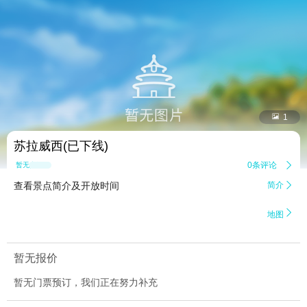


1
苏拉威西(已下线)
0条评论

暂无点评
查看景点简介及开放时间
简介


地图
暂无报价
暂无门票预订，我们正在努力补充