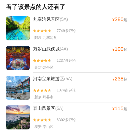
看了该景点的人还看了
280
九寨沟风景区
(5A)
¥
起
7749条评论


阿坝·九寨沟县
100
万岁山武侠城
(4A)
¥
起
1237条评论


开封·龙亭区
238
河南宝泉旅游区
(5A)
¥
起
1374条评论


新乡·辉县市
115
泰山风景区
(5A)
¥
起
6302条评论


泰安·泰山区