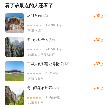
看了该景点的人还看了
90
龙门石窟
(5A)
¥
起
6709条评论


洛阳·洛龙区
80
嵩山少林景区
(5A)
¥
起
4155条评论


郑州·嵩山风景名胜区
37
二里头夏都遗址博物馆
(4A)
¥
起
16条评论


洛阳·偃师市
80
嵩山风景名胜区
(5A)
¥
起
684条评论


郑州·登封市