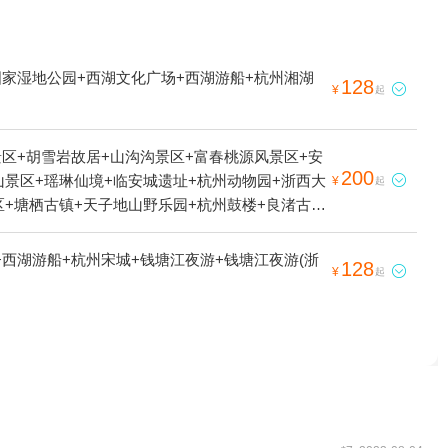
国家湿地公园+西湖文化广场+西湖游船+杭州湘湖
128

¥
起
区+胡雪岩故居+山沟沟景区+富春桃源风景区+安
200
山景区+瑶琳仙境+临安城遗址+杭州动物园+浙西大

¥
起
区+塘栖古镇+天子地山野乐园+杭州鼓楼+良渚古城
+太子湾公园+西湖天地+西溪国家湿地公园+大明
+临安碧雪湖真人CS基地+临安圆正宾馆笋宴自助
西湖游船+杭州宋城+钱塘江夜游+钱塘江夜游(浙
128

¥
起
公园+猎鹰CS野战（西溪湿地）+临安水源水上乐
景区+花港公园+西湖天下景+杭州湘湖游船+灵隐
西溪喜来登度假大酒店+杭州兰里景区+杭州X秀
西湖博物馆(总馆)+杭州孔庙+杭州西溪海狮主题
+飞来峰+大奇山魔幻乐园+良渚古城遗址水利系统
湖龙井山园+临安十门峡雪域谷温泉+浙江省非物质
ey show）丨小黑互动脱口秀+桐庐天子地景区度