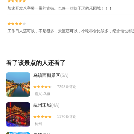


加速开发八字桥一带的古街。也修一些孩子玩的乐园城！！！


工作日人还可以，不是很多，景区还可以，小吃零食比较多，纪念馆也都
看了该景点的人还看了
乌镇西栅景区
(5A)
7298条评论


嘉兴·乌镇
杭州宋城
(4A)
1170条评论


杭州