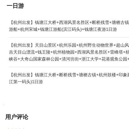
一日游
【杭州出发】钱塘江大桥+西湖风景名胜区+断桥残雪+塘栖古镇
游船+杭州宋城+钱塘江游船(滨江码头)+钱塘江夜游1日游
【杭州出发】天目山景区+杭州乐园+杭州野生动物世界+超山风
吉天目山漂流+钱王陵+杭州植物园+西湖风景名胜区+雷峰塔+
峡谷+大奇山国家森林公园+清河坊街+浙江大学+花港观鱼公园
遗址公园+京杭大运河杭州景区+《西湖之夜》演出+九溪十八涧
山万松岭滑雪场+七里扬帆+杭州花圃+浙西三峡+杭州体育馆+
【杭州出发】钱塘江大桥+断桥残雪+塘栖古镇+杭州鼓楼+印象
餐+临安大明山大自然农家乐+天目山野味馆+天目山上海之家+
江第一码头)1日游
园+杭州图书馆+西湖文化广场+纳米租车（杭州）+西湖游船+
寺+宝石山造像+临安天目花海+三潭印月花港观鱼码头+杭州宋
+西溪空中揽胜氦气球+杭州长乔吉泡泡乐园+良渚博物院+青芝
乐园+严州古城景区+杭州长乔亲子乐园+杭州乐活岛+西湖外事
老虎岭遗址+西溪艺得美术馆+杭州灵山景区+灵隐飞来峰-凉亭
用户评论
文化遗产馆+钱王陵园+飞来峰造像+西天目山风景区+西溪湿地董湾
假村+宫宴+天子地山野乐园-天空之镜1日游