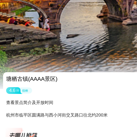
塘栖古镇(AAAA景区)
4.6
分
很棒
查看景点简介及开放时间
杭州市临平区圆满路与西小河街交叉路口往北约200米