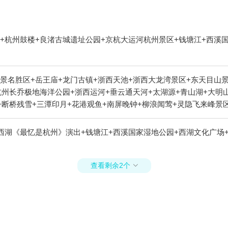
+杭州鼓楼+良渚古城遗址公园+京杭大运河杭州景区+钱塘江+西溪
景名胜区+岳王庙+龙门古镇+浙西天池+浙西大龙湾景区+东天目山景
杭州长乔极地海洋公园+浙西运河+垂云通天河+太湖源+青山湖+大明
+断桥残雪+三潭印月+花港观鱼+南屏晚钟+柳浪闻莺+灵隐飞来峰景
+西溪3D奇幻艺术馆+天目山月亮湾漂流+杭州博物馆+西湖音乐喷泉
浙西大草原+杭州酒家+杭州剧院+钱王祠+西溪草堂+临安碧雪湖山庄
西湖《最忆是杭州》演出+钱塘江+西溪国家湿地公园+西湖文化广场+
杭州大剧院+西溪湿地印象摇橹船+龙井茶室+西溪庄园+瑶琳国家森林
临安火星兔+大奇山疯狂森林主题乐园+西溪天堂商业街+天目山大树王
城+西溪湿地洪园+杭州樱花园+杭州宝寿山景区+西溪湿地高庄+杭州
查看剩余2个

坞+浙江省人民大会堂+浙江大学之江校区+西溪森林温泉度假村+杭州
游船+OMG心跳乐园+浙江美术馆+三渡鹿营户外营地+浙江省科技馆
+西湖龙井茶+雷峰塔藕香居+西溪城市文化公园+浙江西湖美术馆+西
+叙宴(杭州滨江店)+三渡山地运动公园+马岭天观+上海 · 黑秀（h