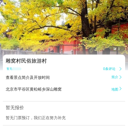


1
雕窝村民俗旅游村
0条评论

暂无点评
查看景点简介及开放时间
简介


北京市平谷区黄松峪乡深山雕窝
地图
暂无报价
暂无门票预订，我们正在努力补充