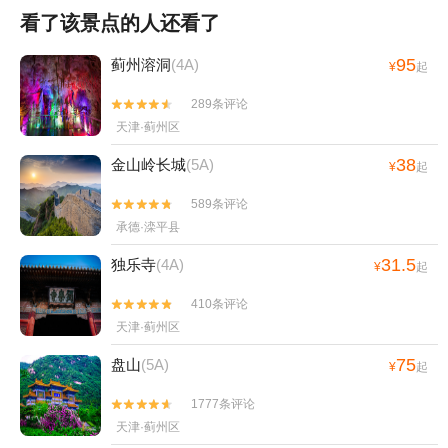
看了该景点的人还看了
95
蓟州溶洞
(4A)
¥
起
289条评论


天津·蓟州区
38
金山岭长城
(5A)
¥
起
589条评论


承德·滦平县
31.5
独乐寺
(4A)
¥
起
410条评论


天津·蓟州区
75
盘山
(5A)
¥
起
1777条评论


天津·蓟州区