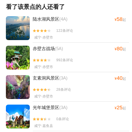
看了该景点的人还看了
58
陆水湖风景区
(4A)
¥
起
122条评论


咸宁·赤壁市
80
赤壁古战场
(5A)
¥
起
992条评论


咸宁·赤壁市
40
玄素洞风景区
(3A)
¥
起
28条评论


咸宁·赤壁市
25
光年城堡景区
(3A)
¥
起
0条评论


咸宁·嘉鱼县