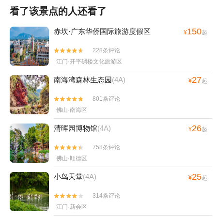
看了该景点的人还看了
150
赤坎·广东华侨国际旅游度假区
¥
起
228条评论


江门·开平碉楼文化旅游区
27
南海湾森林生态园
(4A)
¥
起
801条评论


佛山·南海区
26
清晖园博物馆
(4A)
¥
起
758条评论


佛山·顺德区
25
小鸟天堂
(4A)
¥
起
314条评论


江门·新会区