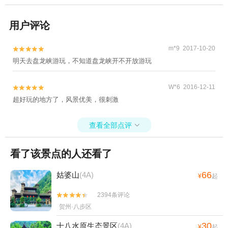
用户评论
m*9 2017-10-20


明天去盘龙峡游玩，不知道盘龙峡开不开放游玩
W*6 2016-12-11


超好玩的地方了，风景优美，很刺激
查看全部点评

看了该景点的人还看了
66
姑婆山
(4A)
¥
起
2394条评论


贺州·八步区
30
十八水原生态景区
(4A)
¥
起