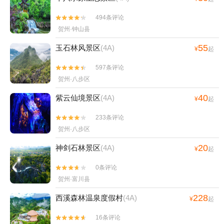
494条评论


贺州·钟山县
55
玉石林风景区
(4A)
¥
起
597条评论


贺州·八步区
40
紫云仙境景区
(4A)
¥
起
233条评论


贺州·八步区
20
神剑石林景区
(4A)
¥
起
0条评论


贺州·富川县
228
西溪森林温泉度假村
(4A)
¥
起
16条评论

