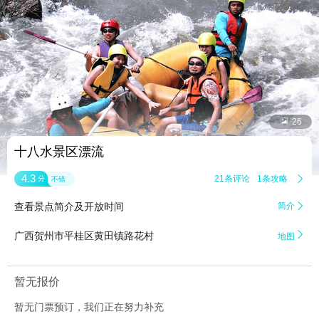


26
十八水景区漂流
4.3
21条评论
1条攻略

分
不错
查看景点简介及开放时间
简介


广西贺州市平桂区黄田镇路花村
地图
暂无报价
暂无门票预订，我们正在努力补充