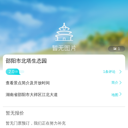


1
邵阳市北塔生态园
2.0
1条评论

分
查看景点简介及开放时间
简介


湖南省邵阳市大祥区江北大道
地图
暂无报价
暂无门票预订，我们正在努力补充