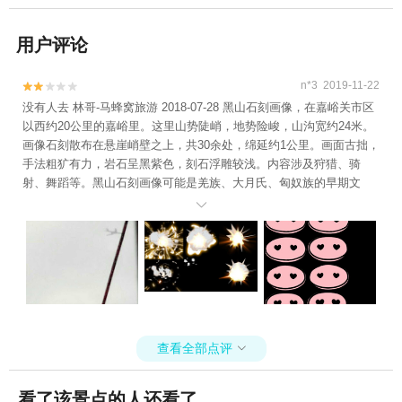
用户评论
n*3 2019-11-22


没有人去 林哥-马蜂窝旅游 2018-07-28 黑山石刻画像，在嘉峪关市区
以西约20公里的嘉峪里。这里山势陡峭，地势险峻，山沟宽约24米。
画像石刻散布在悬崖峭壁之上，共30余处，绵延约1公里。画面古拙，
手法粗犷有力，岩石呈黑紫色，刻石浮雕较浅。内容涉及狩猎、骑
射、舞蹈等。黑山石刻画像可能是羌族、大月氏、匈奴族的早期文
化。 黑山岩画全称"黑山摩崖浅石刻岩画"，位于嘉峪关市西北约2

0公里处的黑山峡崖壁上，是1972年发现的。经查，共发现有自战国
至明代的岩画5处，共计153幅。甘肃省人民政府于1981年9月10日公
布为省级文物保护单位。 黑山，古称洞庭山，是马鬃山系的一个
小支脉。岩画就分布在石关峡口、四道沟、红柳沟和摩子沟等处，绵
延2公里的黑山峡两侧的峭壁上。黑山岩画距坡底低者半米，最高者在
5米以上，画面大小不一，高在0.2-2.4米之间，宽在0.3-3米之间，凿
刻技法虽极简单，但画境古朴，形象生动，粗犷有力，具有独特风
查看全部点评

格。 黑山岩画分人物和动物画像。动物有马、牛、羊、鸡、犬、
鱼、鹿、虎、狼、蛇、龟、鹰、骆驼等多种。描绘的场面有舞蹈、围
猎、射雁、骑马、骑骆驼、虎逐牛羊、野牛相抵、狩猎、列队练武射
看了该景点的人还看了