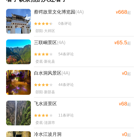
箭等等。其中狩猎分为单猎、围猎和群猎三种。画面反映了古代牧民
对精神生活的强烈追求。
668
蔡锷故里文化博览园
(4A)
¥
起
0条评论


邵阳·大祥区
65.5
三联峒景区
(4A)
¥
起
54条评论


娄底·新化县
0
白水洞风景区
(4A)
¥
起
44条评论


邵阳·新邵县
68
飞水涯景区
¥
起
11条评论


娄底·涟源市
0
冷水江波月洞
¥
起