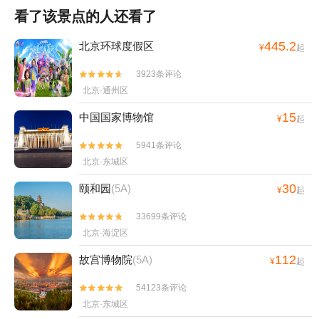
看了该景点的人还看了
445.2
北京环球度假区
¥
起
3923条评论


北京·通州区
15
中国国家博物馆
¥
起
5941条评论


北京·东城区
30
颐和园
(5A)
¥
起
33699条评论


北京·海淀区
112
故宫博物院
(5A)
¥
起
54123条评论


北京·东城区