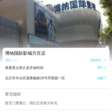


1
博纳国际影城方庄店
0条评论

暂无点评
查看景点简介及开放时间
简介


北京市丰台区蒲黄榆路28号芳群园一区
地图
暂无报价
暂无门票预订，我们正在努力补充