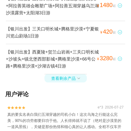
1480
+阿拉善英雄会雕塑广场+阿拉善五湖穿越乌兰湖

¥
起
沙漠露营+太阳湖3日游
【银川出发】三关口明长城+腾格里沙漠+宁夏银
420

¥
起
川览山剧场1日游
【银川出发】西夏陵+贺兰山岩画+三关口明长城
3280
+沙坡头+镇北堡西部影城+腾格里沙漠+66号公

¥
起
路+腾格里沙漠+沙湖古镇4日游
查看剩余产品

用户评论
e*3 2026-07-27


真的要实名表白我们五湖穿越的司机小白！这次乌海之行能这么完
美，90%的功劳都要归功于他。人长得帅就不说了（绝对是沙漠里的
一道风景线），关键是那份热情和细心真的让人感动。全程不仅车开