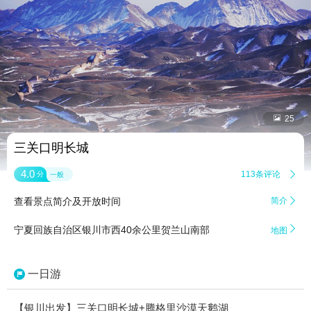


25
三关口明长城
4.0
113条评论

分
一般
查看景点简介及开放时间
简介


宁夏回族自治区银川市西40余公里贺兰山南部
地图
一日游
【银川出发】三关口明长城+腾格里沙漠天鹅湖