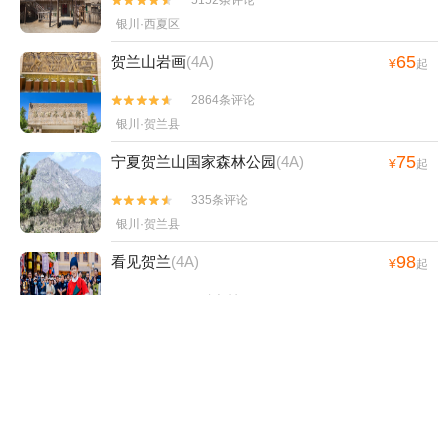


银川·西夏区
65
贺兰山岩画
(4A)
¥
起
2864条评论


银川·贺兰县
75
宁夏贺兰山国家森林公园
(4A)
¥
起
335条评论


银川·贺兰县
98
看见贺兰
(4A)
¥
起
35条评论


银川·西夏区
70
贺兰山广宗寺（南寺）生态旅游区
(4A)
¥
起
15条评论


阿拉善盟·阿拉善左旗