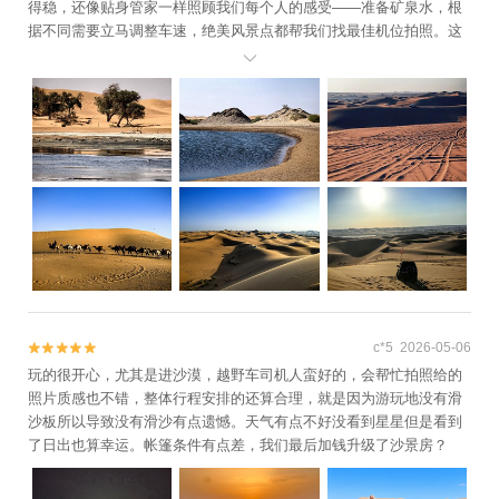
得稳，还像贴身管家一样照顾我们每个人的感受——准备矿泉水，根
据不同需要立马调整车速，绝美风景点都帮我们找最佳机位拍照。这
一路穿越五个湖泊，别人可能只是“来过”，但因为有小白，我们是真

的“享受过”。服务完全超出了预期，这趟旅程因为有他变得特别温暖。
感谢小白，下次来乌海还找你！
c*5 2026-05-06


玩的很开心，尤其是进沙漠，越野车司机人蛮好的，会帮忙拍照给的
照片质感也不错，整体行程安排的还算合理，就是因为游玩地没有滑
沙板所以导致没有滑沙有点遗憾。天气有点不好没看到星星但是看到
了日出也算幸运。帐篷条件有点差，我们最后加钱升级了沙景房？