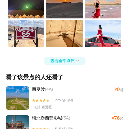
查看全部点评

看了该景点的人还看了
0
西夏陵
(4A)
¥
起
2257条评论


银川·西夏区
76
镇北堡西部影城
(5A)
¥
起
5152条评论