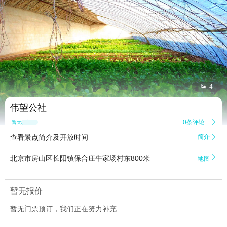


4
伟望公社
0条评论

暂无点评
查看景点简介及开放时间
简介


北京市房山区长阳镇保合庄牛家场村东800米
地图
暂无报价
暂无门票预订，我们正在努力补充