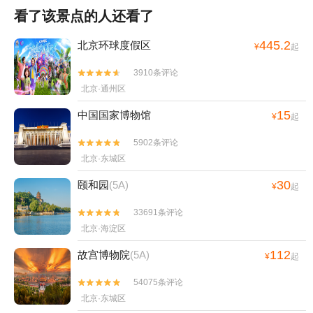
看了该景点的人还看了
445.2
北京环球度假区
¥
起
3910条评论


北京·通州区
15
中国国家博物馆
¥
起
5902条评论


北京·东城区
30
颐和园
(5A)
¥
起
33691条评论


北京·海淀区
112
故宫博物院
(5A)
¥
起
54075条评论


北京·东城区