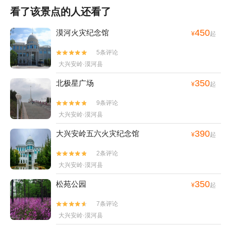
看了该景点的人还看了
450
漠河火灾纪念馆
¥
起
5条评论


大兴安岭·漠河县
350
北极星广场
¥
起
9条评论


大兴安岭·漠河县
390
大兴安岭五六火灾纪念馆
¥
起
2条评论


大兴安岭·漠河县
350
松苑公园
¥
起
7条评论


大兴安岭·漠河县