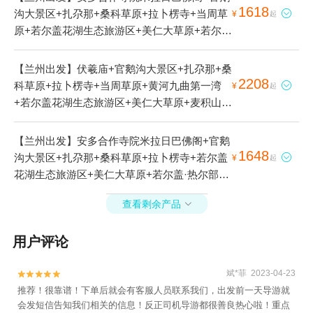
1618
沟大景区+扎尕那+桑科草原+拉卜楞寺+当周草

¥
起
原+若尔盖花湖生态旅游区+美仁大草原+若尔盖·
热尔部落梅花鹿生态园景区+哈达铺红军长征纪
念馆6日游
【兰州出发】伏羲庙+官鹅沟大景区+扎尕那+桑
2208
科草原+拉卜楞寺+当周草原+黄河九曲第一湾

¥
起
+若尔盖花湖生态旅游区+美仁大草原+麦积山石
窟+若尔盖·热尔部落梅花鹿生态园景区+腊子口
景区8日游
【兰州出发】安多合作寺院米拉日巴佛阁+官鹅
1648
沟大景区+扎尕那+桑科草原+拉卜楞寺+若尔盖

¥
起
花湖生态旅游区+美仁大草原+若尔盖·热尔部落
梅花鹿生态园景区+哈达铺红军长征纪念馆+桑科
查看剩余产品

塘4日游
用户评论
斌*菲 2023-04-23


推荐！很靠谱！下单后就会有客服人员联系我们，出发前一天导游就
会发短信告知我们相关的信息！反正司机导游都很善良热心啦！重点