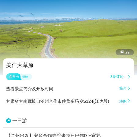


29
美仁大草原
4.9
3条评论

分
很棒
查看景点简介及开放时间
简介


甘肃省甘南藏族自治州合作市佐盖多玛乡S324(江达段)
地图
一日游
【兰州出发】安多合作寺院米拉日巴佛阁+官鹅