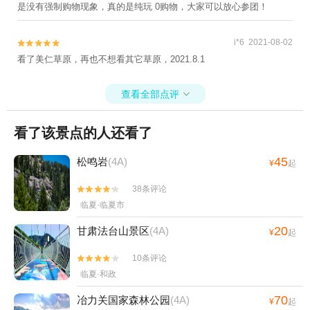
是没有强制购物现象，真的是纯玩 0购物，大家可以放心参团！
i*6 2021-08-02


看了美仁草原，再也不想看其它草原，2021.8.1
查看全部点评

看了该景点的人还看了
45
松鸣岩
(4A)
¥
起
38条评论


临夏·临夏市
20
甘肃法台山景区
(4A)
¥
起
10条评论


临夏·和政
70
冶力关国家森林公园
(4A)
¥
起