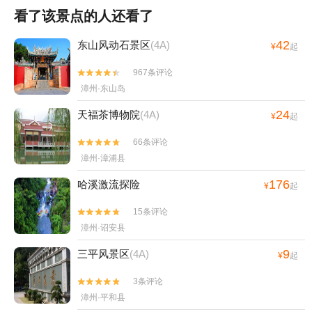
看了该景点的人还看了
42
东山风动石景区
(4A)
¥
起
967条评论


漳州·东山岛
24
天福茶博物院
(4A)
¥
起
66条评论


漳州·漳浦县
176
哈溪激流探险
¥
起
15条评论


漳州·诏安县
9
三平风景区
(4A)
¥
起
3条评论


漳州·平和县