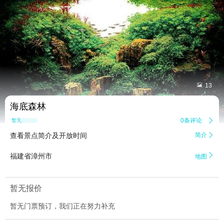


13
海底森林
0条评论

暂无点评
查看景点简介及开放时间
简介


福建省漳州市
地图
暂无报价
暂无门票预订，我们正在努力补充