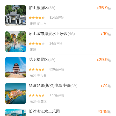
35.9
韶山旅游区
(5A)
¥
起
814条评论


湘潭·韶山市
99
昭山城市海景水上乐园
(4A)
¥
起
24条评论


湘潭
29.9
花明楼景区
(5A)
¥
起
820条评论


长沙·宁乡县
74
华谊兄弟(长沙)电影小镇
(4A)
¥
起
177条评论


长沙·岳麓区
148
长沙湘江水上乐园
¥
起