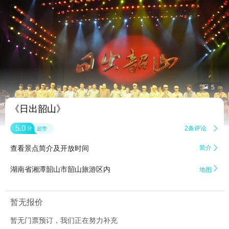


5
《日出韶山》
5.0
2条评论

分
超赞
查看景点简介及开放时间
简介


湖南省湘潭韶山市韶山旅游区内
地图
暂无报价
暂无门票预订，我们正在努力补充