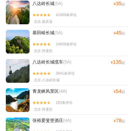
35
八达岭长城
(5A)
¥
起
42689条评论


北京·延庆县
45
慕田峪长城
(5A)
¥
起
14808条评论


北京·怀柔区
135
八达岭长城缆车
(5A)
¥
起
3941条评论


北京·八达岭长城
54
青龙峡风景区
(4A)
¥
起
283条评论


北京·怀柔区
78
张裕爱斐堡酒庄
(4A)
¥
起