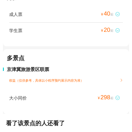
40
成人票

¥
起
20
学生票

¥
起
多景点
京津冀旅游景区联票
权益（仅供参考，具体以小程序预约展示内容为准）

298
大小同价

¥
起
看了该景点的人还看了