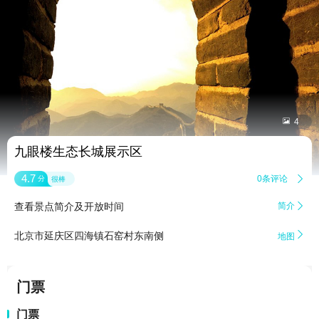


4
九眼楼生态长城展示区
4.7
0条评论

分
很棒
查看景点简介及开放时间
简介


北京市延庆区四海镇石窑村东南侧
地图
门票
门票