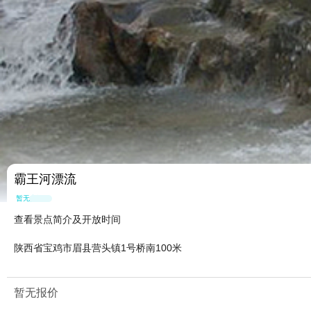
霸王河漂流
暂无点评
查看景点简介及开放时间
陕西省宝鸡市眉县营头镇1号桥南100米
暂无报价