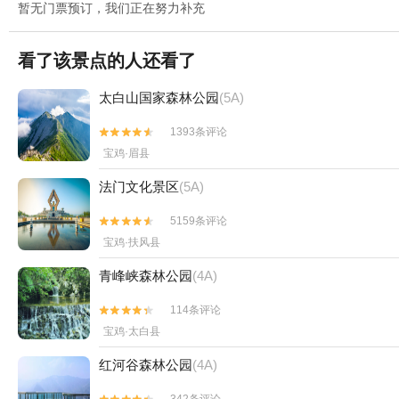
暂无门票预订，我们正在努力补充
看了该景点的人还看了
太白山国家森林公园
(5A)
1393条评论


宝鸡·眉县
法门文化景区
(5A)
5159条评论


宝鸡·扶风县
青峰峡森林公园
(4A)
114条评论


宝鸡·太白县
红河谷森林公园
(4A)