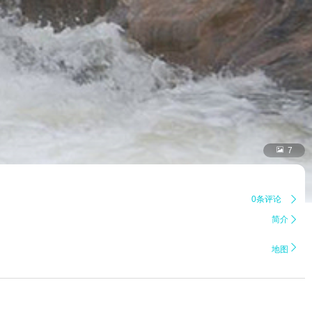

7
0条评论

简介


地图