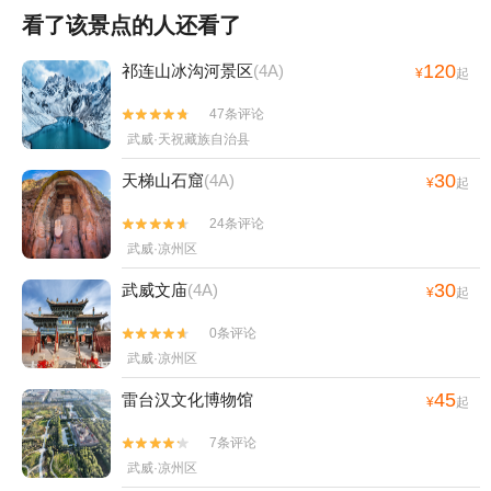
看了该景点的人还看了
120
祁连山冰沟河景区
(4A)
¥
起
47条评论


武威·天祝藏族自治县
30
天梯山石窟
(4A)
¥
起
24条评论


武威·凉州区
30
武威文庙
(4A)
¥
起
0条评论


武威·凉州区
45
雷台汉文化博物馆
¥
起
7条评论


武威·凉州区