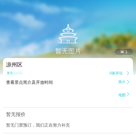


1
凉州区
0条评论

暂无点评
查看景点简介及开放时间
简介


地图
暂无报价
暂无门票预订，我们正在努力补充