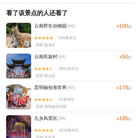
看了该景点的人还看了
100
云南野生动物园
(4A)
¥
起
630条评论


昆明·盘龙区
50
云南民族村
(4A)
¥
起
6655条评论


昆明·西山区
178
昆明融创海世界
(4A)
¥
起
92条评论


昆明·昆明融创乐园
185
九乡风景区
(4A)
¥
起
8838条评论


昆明·宜良县