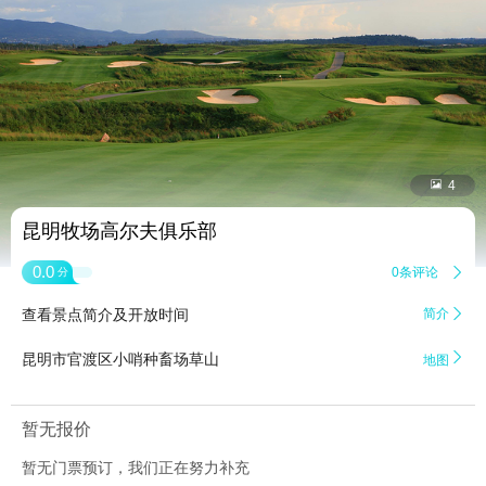


4
昆明牧场高尔夫俱乐部
0.0
0条评论

分
查看景点简介及开放时间
简介


昆明市官渡区小哨种畜场草山
地图
暂无报价
暂无门票预订，我们正在努力补充