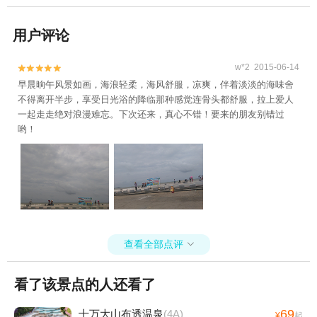
用户评论
w*2 2015-06-14


早晨晌午风景如画，海浪轻柔，海风舒服，凉爽，伴着淡淡的海味舍
不得离开半步，享受日光浴的降临那种感觉连骨头都舒服，拉上爱人
一起走走绝对浪漫难忘。下次还来，真心不错！要来的朋友别错过
哟！
查看全部点评

看了该景点的人还看了
69
十万大山布透温泉
(4A)
¥
起