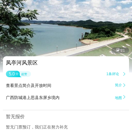


21
凤亭河风景区
5.0
1条评论

分
超赞
查看景点简介及开放时间
简介


广西防城港上思县东屏乡境内
地图
暂无报价
暂无门票预订，我们正在努力补充