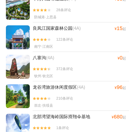
28条评论


防城港·上思县
15
良凤江国家森林公园
(4A)
¥
起
122条评论


南宁·江南区
0
八寨沟
(4A)
¥
起
372条评论


钦州·钦北区
96
龙谷湾旅游休闲度假区
(4A)
¥
起
210条评论


崇左·扶绥县
680
北部湾望海岭国际滑翔伞基地
¥
起
1条评论

