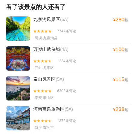
看了该景点的人还看了
280
九寨沟风景区
(5A)
¥
起
7747条评论


阿坝·九寨沟县
100
万岁山武侠城
(4A)
¥
起
1234条评论


开封·龙亭区
115
泰山风景区
(5A)
¥
起
6302条评论


泰安·泰山区
238
河南宝泉旅游区
(5A)
¥
起
1372条评论


新乡·辉县市