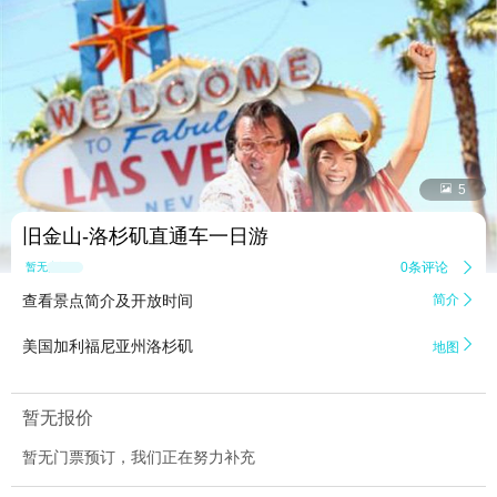


5
旧金山-洛杉矶直通车一日游
0条评论

暂无点评
查看景点简介及开放时间
简介


美国加利福尼亚州洛杉矶
地图
暂无报价
暂无门票预订，我们正在努力补充