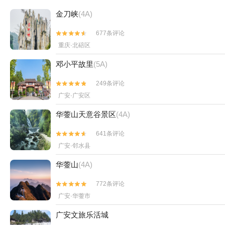
金刀峡
(4A)
677条评论


重庆·北碚区
邓小平故里
(5A)
249条评论


广安·广安区
华蓥山天意谷景区
(4A)
641条评论


广安·邻水县
华蓥山
(4A)
772条评论


广安·华蓥市
广安文旅乐活城