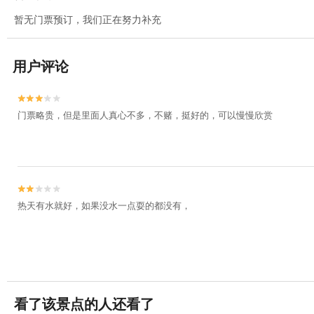
暂无门票预订，我们正在努力补充
用户评论


门票略贵，但是里面人真心不多，不赌，挺好的，可以慢慢欣赏


热天有水就好，如果没水一点耍的都没有，
看了该景点的人还看了