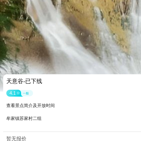
天意谷-已下线
4.1
分
一般
查看景点简介及开放时间
牟家镇苏家村二组
暂无报价