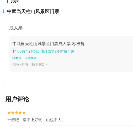
门票
中武当天柱山风景区门票
成人票
中武当天柱山风景区门票成人票-标准价
14:00前可订今日,预订成功2小时后可用
随时退
无需换票
携程-国内
预订须知

用户评论


一般吧，谈不上好玩，山也不大。