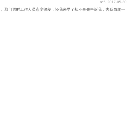
o*5 2017-05-30
山。取门票时工作人员态度很差，怪我来早了却不事先告诉我，害我白爬一