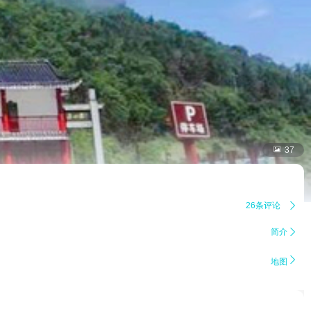

37
26条评论

简介


地图