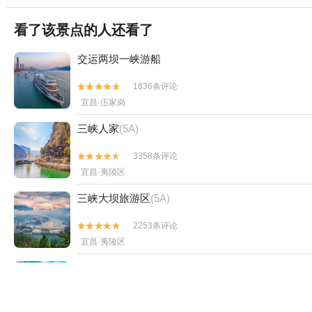
看了该景点的人还看了
交运两坝一峡游船
1836条评论


宜昌·伍家岗
三峡人家
(5A)
3358条评论


宜昌·夷陵区
三峡大坝旅游区
(5A)
2253条评论


宜昌·夷陵区
清江画廊
(5A)
3273条评论


宜昌·长阳县