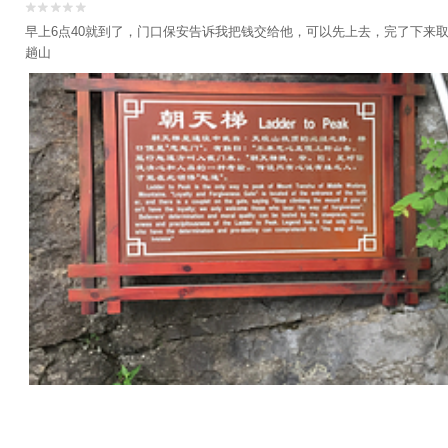


早上6点40就到了，门口保安告诉我把钱交给他，可以先上去，完了下来
趟山