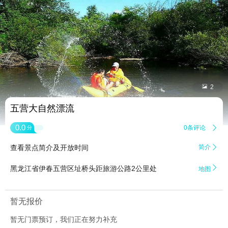


2
五营大自然漂流
0.0
0条评论

分
查看景点简介及开放时间
简介


黑龙江省伊春五营区址桥头距旅游公路2公里处
地图
暂无报价
暂无门票预订，我们正在努力补充