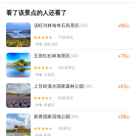
看了该景点的人还看了
90
汤旺河林海奇石风景区
(5A)
¥
起
76条评论


伊春·汤旺河区
78
五营红松林海景区
(4A)
¥
起
361条评论


伊春·五营区
43
上甘岭溪水国家森林公园
(4A)
¥
起
69条评论


伊春·伊春区
38
新青国家湿地公园
(4A)
¥
起
8条评论


伊春·新青