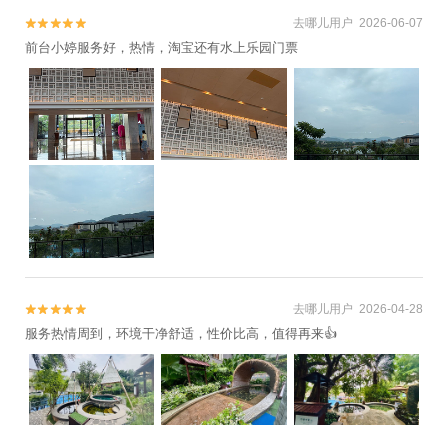
去哪儿用户 2026-06-07


前台小婷服务好，热情，淘宝还有水上乐园门票
去哪儿用户 2026-04-28


服务热情周到，环境干净舒适，性价比高，值得再来👍