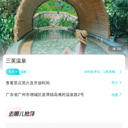


66
三英温泉
4.6
346条评论
1条攻略

分
很棒
查看景点简介及开放时间
简介


广东省广州市增城区派潭镇高滩村温泉路2号
地图