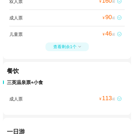
160
双人票

¥
起
90
成人票

¥
起
46
儿童票

¥
起
查看剩余1个

餐饮
三英温泉票+小食
113
成人票

¥
起
一日游