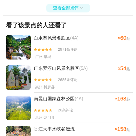
查看全部点评

看了该景点的人还看了
60
白水寨风景名胜区
(4A)
¥
起
2971条评论


广州·增城
54
广东罗浮山风景名胜区
(5A)
¥
起
2685条评论


惠州·博罗县
168
南昆山国家森林公园
(4A)
¥
起
20条评论


惠州·龙门县
158
香江大丰水峡谷漂流
¥
起