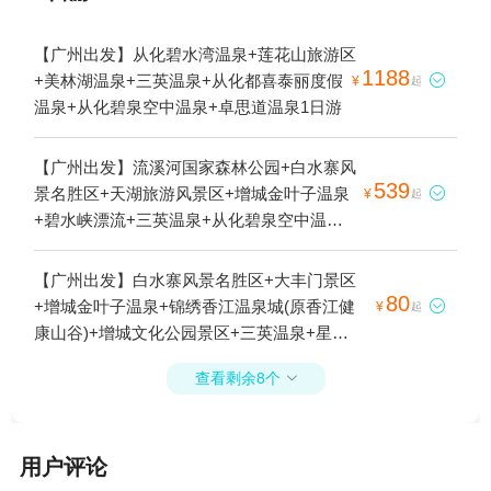
【广州出发】从化碧水湾温泉+莲花山旅游区
1188
+美林湖温泉+三英温泉+从化都喜泰丽度假

¥
起
温泉+从化碧泉空中温泉+卓思道温泉1日游
【广州出发】流溪河国家森林公园+白水寨风
539
景名胜区+天湖旅游风景区+增城金叶子温泉

¥
起
+碧水峡漂流+三英温泉+从化碧泉空中温泉
+卓思道温泉+五指山+白水寨嘉华温泉+亿城
泉说温泉+森林海嬉水乐园1日游
【广州出发】白水寨风景名胜区+大丰门景区
80
+增城金叶子温泉+锦绣香江温泉城(原香江健

¥
起
康山谷)+增城文化公园景区+三英温泉+星罗
纪大森林景区(广州二龙山花园)+白水寨嘉华
查看剩余8个

温泉+七彩澳游世界+白水寨直升机观光基地1
日游
用户评论