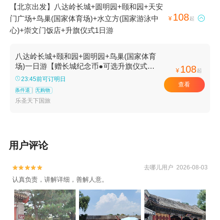
【北京出发】八达岭长城+圆明园+颐和园+天安
108
门广场+鸟巢(国家体育场)+水立方(国家游泳中

¥
起
心)+崇文门饭店+升旗仪式1日游
八达岭长城+颐和园+圆明园+鸟巢(国家体育
场)一日游【赠长城纪念币●可选升旗仪式●
108
¥
起
可选五环内可接●纯玩无购物】
23:45前可订明日
查看
条件退
无购物
乐圣天下国旅
用户评论
去哪儿用户 2026-08-03


认真负责，讲解详细，善解人意。