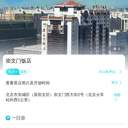


4
崇文门饭店
5.0
911条评论

分
超赞
查看景点简介及开放时间
简介

北京市东城区（原崇文区）崇文门西大街2号（北京火车
地图
站向西1公里）

一日游