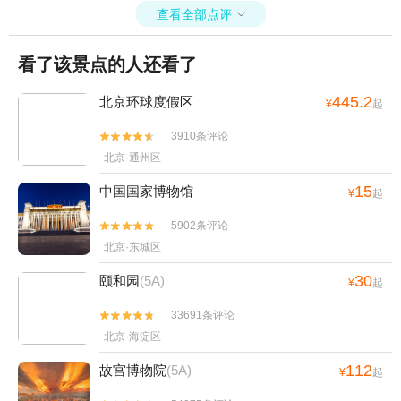
查看全部点评

看了该景点的人还看了
445.2
北京环球度假区
¥
起
3910条评论


北京·通州区
15
中国国家博物馆
¥
起
5902条评论


北京·东城区
30
颐和园
(5A)
¥
起
33691条评论


北京·海淀区
112
故宫博物院
(5A)
¥
起