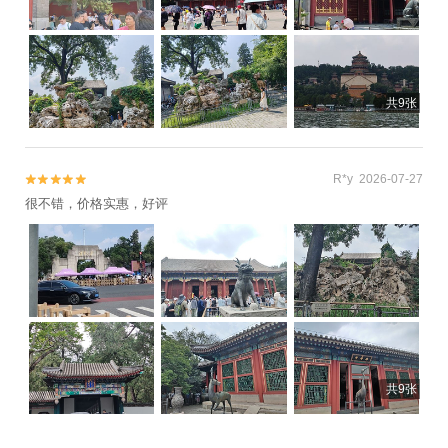
共9张
R*y 2026-07-27


很不错，价格实惠，好评
共9张