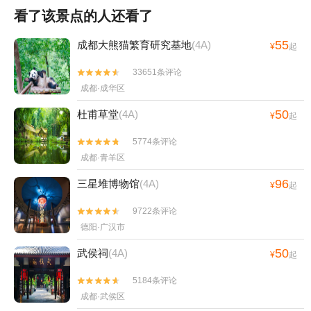
看了该景点的人还看了
55
成都大熊猫繁育研究基地
(4A)
¥
起
33651条评论


成都·成华区
50
杜甫草堂
(4A)
¥
起
5774条评论


成都·青羊区
96
三星堆博物馆
(4A)
¥
起
9722条评论


德阳·广汉市
50
武侯祠
(4A)
¥
起
5184条评论


成都·武侯区