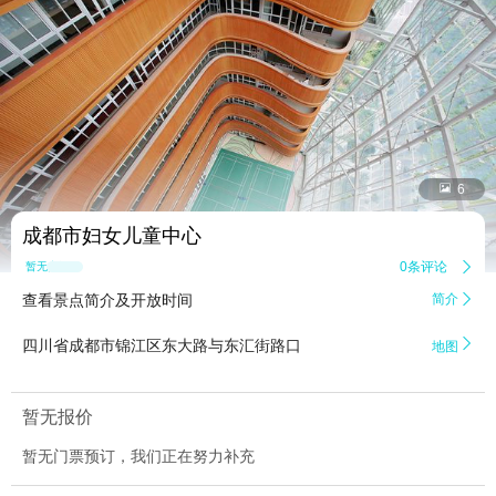


6
​成都市妇女儿童中心
0条评论

暂无点评
查看景点简介及开放时间
简介


四川省成都市锦江区东大路与东汇街路口
地图
暂无报价
暂无门票预订，我们正在努力补充