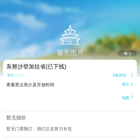


1
东努沙登加拉省(已下线)
0条评论

暂无点评
查看景点简介及开放时间
简介


地图
暂无报价
暂无门票预订，我们正在努力补充