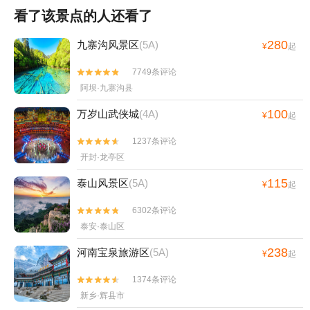
看了该景点的人还看了
280
九寨沟风景区
(5A)
¥
起
7749条评论


阿坝·九寨沟县
100
万岁山武侠城
(4A)
¥
起
1237条评论


开封·龙亭区
115
泰山风景区
(5A)
¥
起
6302条评论


泰安·泰山区
238
河南宝泉旅游区
(5A)
¥
起
1374条评论


新乡·辉县市