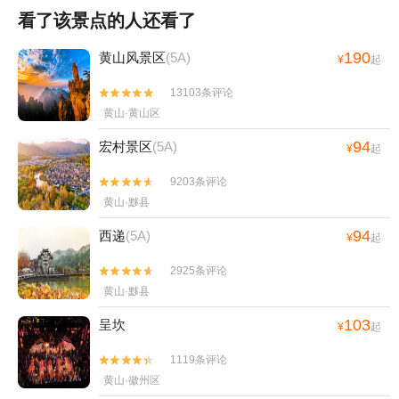
看了该景点的人还看了
190
黄山风景区
(5A)
¥
起
13103条评论


黄山·黄山区
94
宏村景区
(5A)
¥
起
9203条评论


黄山·黟县
94
西递
(5A)
¥
起
2925条评论


黄山·黟县
103
呈坎
¥
起
1119条评论


黄山·徽州区