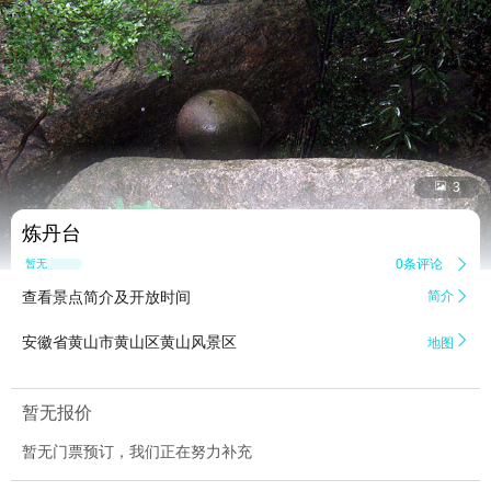


3
炼丹台
0条评论

暂无点评
查看景点简介及开放时间
简介


安徽省黄山市黄山区黄山风景区
地图
暂无报价
暂无门票预订，我们正在努力补充