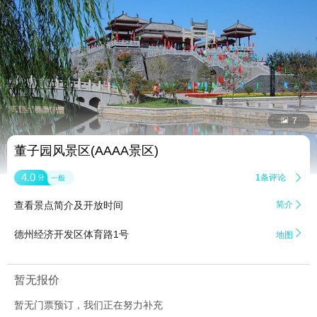


7
董子园风景区(AAAA景区)
4.0
1条评论

分
一般
查看景点简介及开放时间
简介


德州经济开发区体育路1号
地图
暂无报价
暂无门票预订，我们正在努力补充