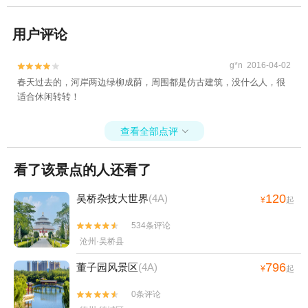
用户评论
g*n 2016-04-02


春天过去的，河岸两边绿柳成荫，周围都是仿古建筑，没什么人，很
适合休闲转转！
查看全部点评

看了该景点的人还看了
120
吴桥杂技大世界
(4A)
¥
起
534条评论


沧州·吴桥县
796
董子园风景区
(4A)
¥
起
0条评论

