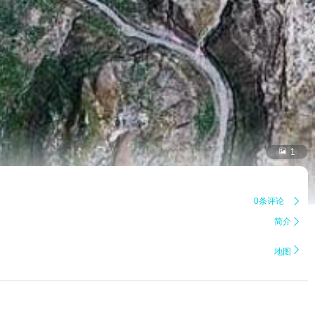

1
0条评论

简介


地图