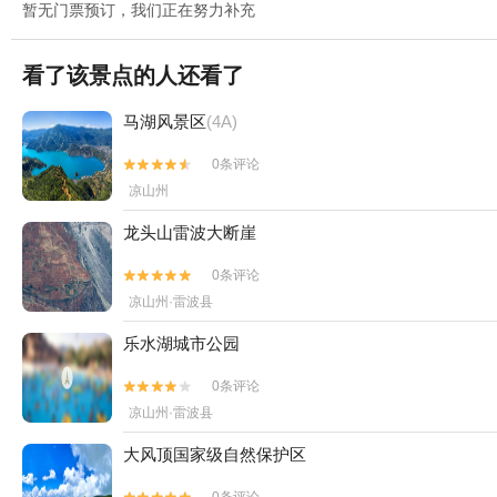
暂无门票预订，我们正在努力补充
看了该景点的人还看了
马湖风景区
(4A)
0条评论


凉山州
龙头山雷波大断崖
0条评论


凉山州·雷波县
乐水湖城市公园
0条评论


凉山州·雷波县
大风顶国家级自然保护区