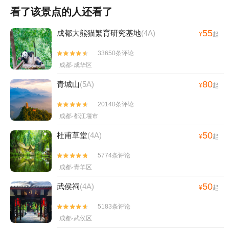
看了该景点的人还看了
55
成都大熊猫繁育研究基地
(4A)
¥
起
33650条评论


成都·成华区
80
青城山
(5A)
¥
起
20140条评论


成都·都江堰市
50
杜甫草堂
(4A)
¥
起
5774条评论


成都·青羊区
50
武侯祠
(4A)
¥
起
5183条评论


成都·武侯区