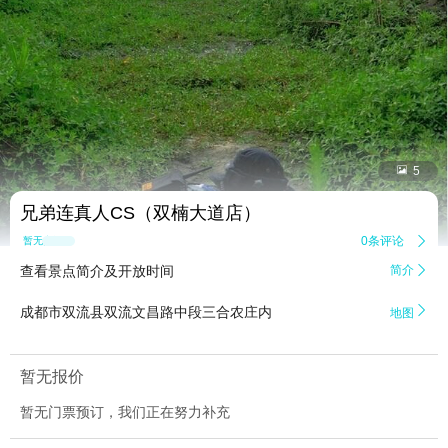


5
兄弟连真人CS（双楠大道店）
0条评论

暂无点评
查看景点简介及开放时间
简介


成都市双流县双流文昌路中段三合农庄内
地图
暂无报价
暂无门票预订，我们正在努力补充