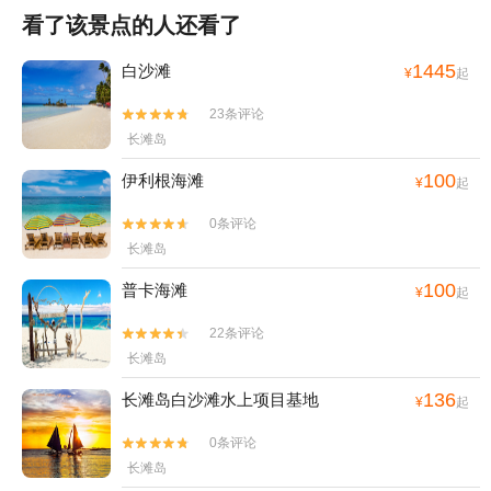
看了该景点的人还看了
1445
白沙滩
¥
起
23条评论


长滩岛
100
伊利根海滩
¥
起
0条评论


长滩岛
100
普卡海滩
¥
起
22条评论


长滩岛
136
长滩岛白沙滩水上项目基地
¥
起
0条评论


长滩岛