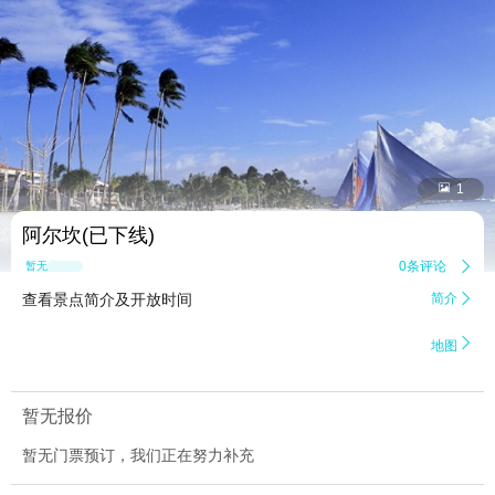


1
阿尔坎(已下线)
0条评论

暂无点评
查看景点简介及开放时间
简介


地图
暂无报价
暂无门票预订，我们正在努力补充