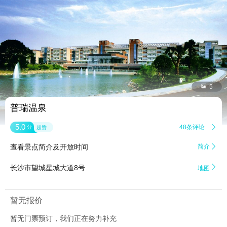


5
普瑞温泉
5.0
48条评论

分
超赞
查看景点简介及开放时间
简介


长沙市望城星城大道8号
地图
暂无报价
暂无门票预订，我们正在努力补充