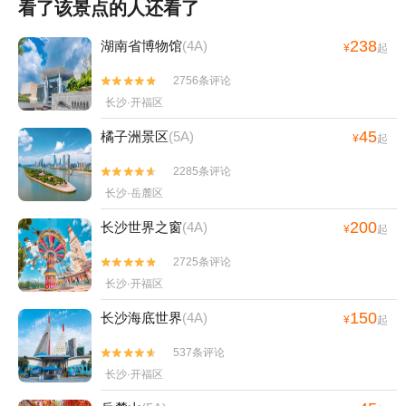
看了该景点的人还看了
238
湖南省博物馆
(4A)
¥
起
2756条评论


长沙·开福区
45
橘子洲景区
(5A)
¥
起
2285条评论


长沙·岳麓区
200
长沙世界之窗
(4A)
¥
起
2725条评论


长沙·开福区
150
长沙海底世界
(4A)
¥
起
537条评论


长沙·开福区