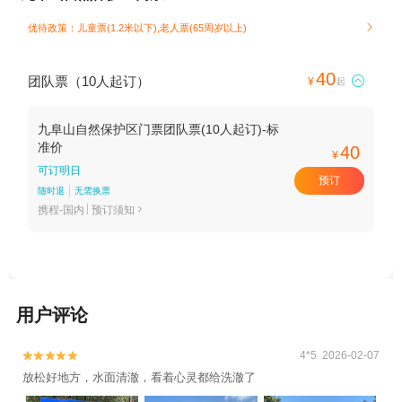
优待政策：儿童票(1.2米以下),老人票(65周岁以上)

40
团队票（10人起订）

¥
起
九阜山自然保护区门票团队票(10人起订)-标
准价
40
¥
可订明日
预订
随时退
无需换票
携程-国内
预订须知

用户评论
4*5 2026-02-07


放松好地方，水面清澈，看着心灵都给洗澈了