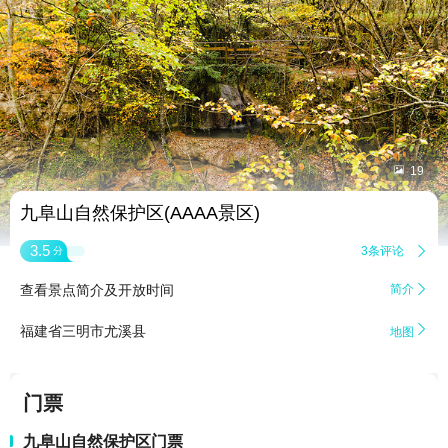


19
九阜山自然保护区(AAAA景区)
3.5
3条评论

分
查看景点简介及开放时间
简介


福建省三明市尤溪县
地图
门票
九阜山自然保护区门票