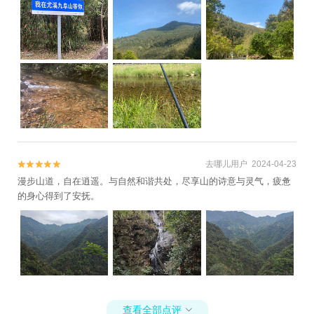
去哪儿用户 2024-04-23


漫步山道，自在逍遥。与自然和谐共处，尽享山的诗意与灵气，疲惫
的身心得到了安抚。
查看全部点评
