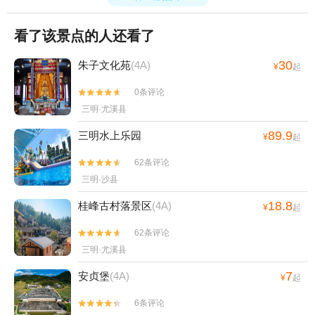
看了该景点的人还看了
30
朱子文化苑
(4A)
¥
起
0条评论


三明·尤溪县
89.9
三明水上乐园
¥
起
62条评论


三明·沙县
18.8
桂峰古村落景区
(4A)
¥
起
62条评论


三明·尤溪县
7
安贞堡
(4A)
¥
起
6条评论

