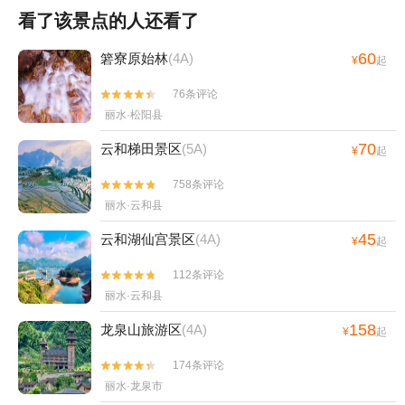
看了该景点的人还看了
60
箬寮原始林
(4A)
¥
起
76条评论


丽水·松阳县
70
云和梯田景区
(5A)
¥
起
758条评论


丽水·云和县
45
云和湖仙宫景区
(4A)
¥
起
112条评论


丽水·云和县
158
龙泉山旅游区
(4A)
¥
起
174条评论


丽水·龙泉市