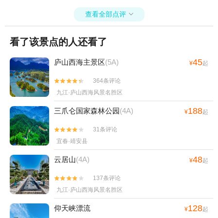
查看全部点评

看了该景点的人还看了
45
庐山西海主景区
(5A)
¥
起
364条评论


九江·庐山西海风景名胜区
188
三爪仑国家森林公园
(4A)
¥
起
31条评论


宜春·靖安县
48
云居山
(4A)
¥
起
137条评论


九江·庐山西海风景名胜区
128
仰天峡漂流
¥
起