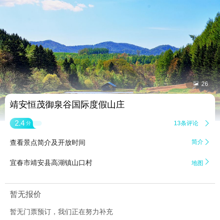


26
靖安恒茂御泉谷国际度假山庄
2.4
13条评论

分
查看景点简介及开放时间
简介


宜春市靖安县高湖镇山口村
地图
暂无报价
暂无门票预订，我们正在努力补充