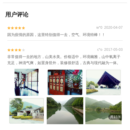
用户评论
w*0 2020-04-07


因为疫情的原因，这里特别值得一去，空气、环境特棒！！
c*o 2017-05-03


非常值得一去的地方，山美水美。价格适中，环境幽雅，山中氧离子
充足，神清气爽，如置身世外，装修很舒适，古典与现代融为一体。
共15张