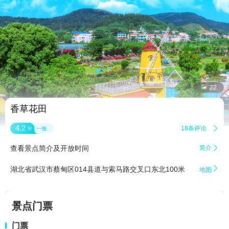


22
香草花田
4.2
18条评论

分
一般
查看景点简介及开放时间
简介


湖北省武汉市蔡甸区014县道与索马路交叉口东北100米
地图
景点门票
门票