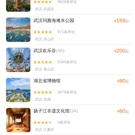
9928条评论


武汉·武昌区
159
武汉玛雅海滩水公园
¥
起
971条评论


武汉·洪山区
200
武汉欢乐谷
(4A)
¥
起
5345条评论


武汉·青山区
80
湖北省博物馆
¥
起
3679条评论


武汉·东湖
60
扬子江非遗文化馆
(3A)
¥
起
0条评论


武汉·江夏区