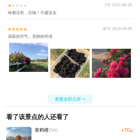
z*8 2021-09-20


啥都没有，坑钱！不建议去
添*6 2018-04-06


清新的空气，安静的环境
查看全部点评

看了该景点的人还看了
70
黄鹤楼
(5A)
¥
起