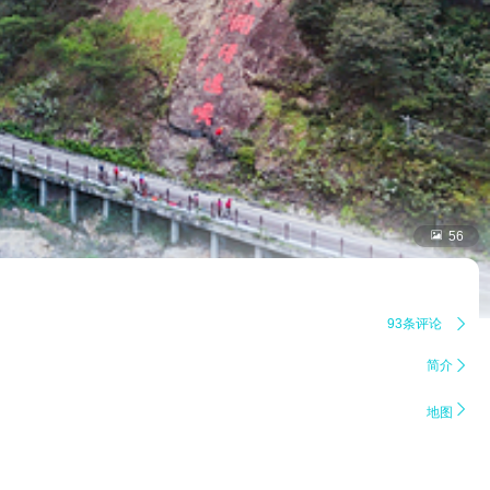

56
93条评论

简介


地图