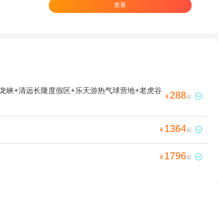
查看
龙峡+清远长隆度假区+乐天游热气球营地+老虎谷
288

¥
起
1364

¥
起
1796

¥
起