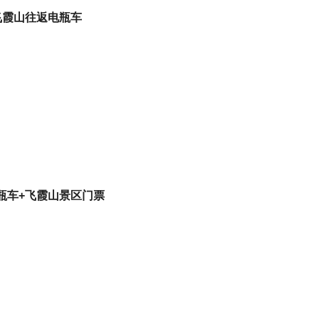
飞霞山往返电瓶车
瓶车+飞霞山景区门票