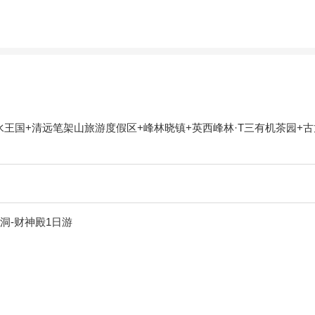
王国+清远笔架山旅游度假区+峰林晓镇+英西峰林·T三有机茶园+古
洞-财神殿1日游