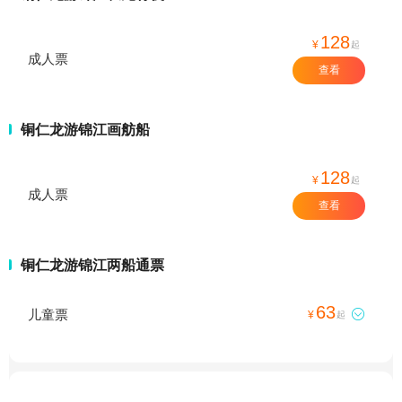
128
¥
起
成人票
查看
铜仁龙游锦江画舫船
128
¥
起
成人票
查看
铜仁龙游锦江两船通票
63
儿童票

¥
起