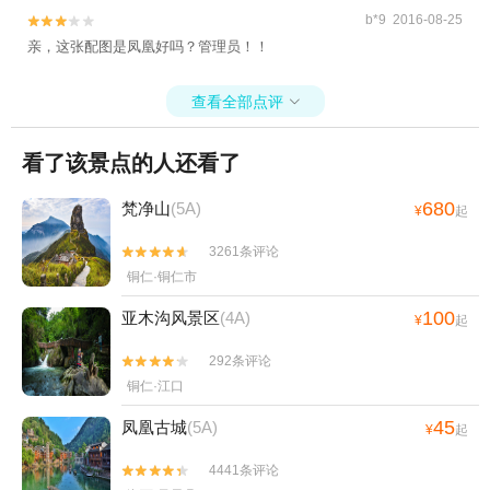
景区+陡坡塘瀑布+万峰林景区+金海雪山+铜
b*9 2016-08-25


仁古城+黔南掌布风景区+黄平浪洞森林温泉
亲，这张配图是凤凰好吗？管理员！！
+贵州梵净山佛教文化苑+玉舍国家森林公园
+紫林山国际旅游度假区+瑶山古寨+云林仙
查看全部点评

境+朱砂古镇+双乳峰景区+大明边城+黄果树
碑林+乌江山峡+㵲阳河风景名胜区-已下线
看了该景点的人还看了
+三岔湖+黄果树水帘洞+贵州宣慰府+潜龙洞
+铜仁大峡谷+马岭河峡谷漂流+乌江源百里
680
梵净山
(5A)
¥
起
画廊+云龙洞+毕节黔西景区+织金大峡谷+红
果树+贵州黔东南旅游直通车+云舍景区+乌
3261条评论


蒙大草原+西江苗族博物馆+镇远石屏山+油
铜仁·铜仁市
杉河景区+乌江夜游明珠2号+斗篷山温泉+寨
100
亚木沟风景区
(4A)
沙侗寨+黔南本地玩乐+巫山峡谷旅游景区
¥
起
+西江乌利大峡谷漂流+丹寨万达小镇+红水
292条评论


河+独山天洞景区+福泉古城文化旅游景区
铜仁·江口
+二十四道拐+都匀秦汉影视城+云谷生态园
+中华民俗欢乐谷+恐龙乐园+贵州九仙旅游
45
凤凰古城
(5A)
¥
起
景区+杉木湖景区+梅花山旅游景区+野玉海
4441条评论


玻璃天桥+高荡千年布依古寨文化旅游景区