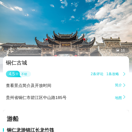


16
铜仁古城
4.5
2条评论
1条攻略

分
不错
查看景点简介及开放时间
简介


贵州省铜仁市碧江区中山路185号
地图
游船
铜仁龙游锦江长龙竹筏