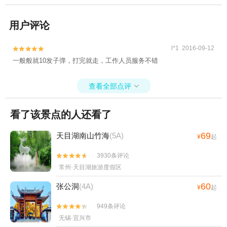
用户评论
l*1 2016-09-12


一般般就10发子弹，打完就走，工作人员服务不错
查看全部点评

看了该景点的人还看了
69
天目湖南山竹海
(5A)
¥
起
3930条评论


常州·天目湖旅游度假区
60
张公洞
(4A)
¥
起
949条评论


无锡·宜兴市