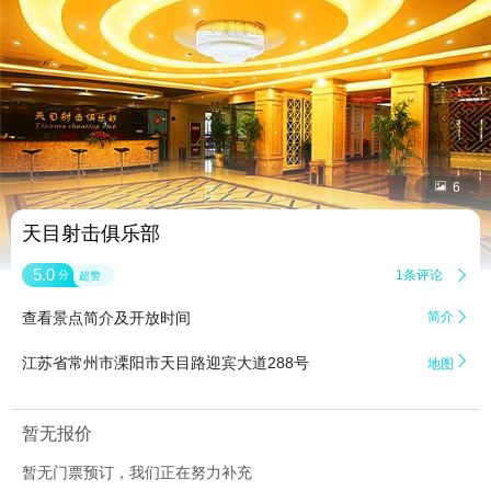


6
天目射击俱乐部
5.0
1条评论

分
超赞
查看景点简介及开放时间
简介


江苏省常州市溧阳市天目路迎宾大道288号
地图
暂无报价
暂无门票预订，我们正在努力补充