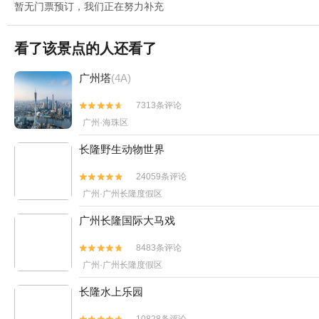
暂无门票预订，我们正在努力补充
看了该景点的人还看了
广州塔
(4A)
7313条评论


广州·海珠区
长隆野生动物世界
24059条评论


广州·广州长隆度假区
广州长隆国际大马戏
8483条评论


广州·广州长隆度假区
长隆水上乐园