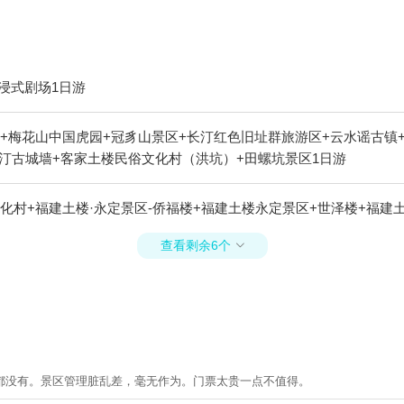
浸式剧场1日游
+梅花山中国虎园+冠豸山景区+长汀红色旧址群旅游区+云水谣古镇
长汀古城墙+客家土楼民俗文化村（洪坑）+田螺坑景区1日游
化村+福建土楼·永定景区-侨福楼+福建土楼永定景区+世泽楼+福建
查看剩余6个

都没有。景区管理脏乱差，毫无作为。门票太贵一点不值得。