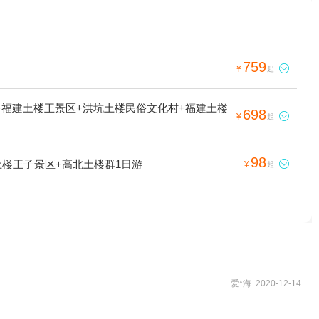
759

¥
起
+福建土楼王景区+洪坑土楼民俗文化村+福建土楼
698

¥
起
98
土楼王子景区+高北土楼群1日游

¥
起
爱*海 2020-12-14