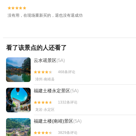


没有用，在现场重新买的，退也没有退成功
看了该景点的人还看了
云水谣景区
(5A)
468条评论


漳州·南靖县
福建土楼永定景区
(5A)
1332条评论


龙岩·永定区
福建土楼(南靖)景区
(5A)
3829条评论

