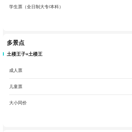
学生票（全日制大专/本科）
多景点
土楼王子+土楼王
成人票
儿童票
大小同价