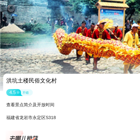
洪坑土楼民俗文化村
4.5
分
不错
查看景点简介及开放时间
福建省龙岩市永定区S318