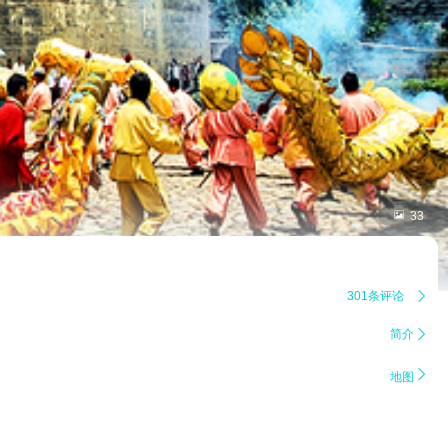

33
301条评论

简介


地图