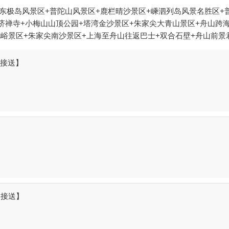
东极岛风景区+普陀山风景区+鹿栏晴沙景区+嵊泗列岛风景名胜区+
慧济禅寺+小梅山山顶公园+塔湾金沙景区+朱家尖大青山景区+舟山跨
花峪景区+朱家尖南沙景区+上海至舟山往返巴士+双合石壁+舟山前景
艇+朱家尖白山景区+舟山欢乐水世界+普陀山至上海慢船+东沙古镇+
山水上飞机游览+“不肯去观音号”仿古游船+舟山骑行+普陀山飞行体
场接送】
园+舟山万花谷+普陀山空中游览+嵊泗列岛船票+慧济禅寺+朱家尖渔人
东海郊野公园+岱山岛+普陀山剧院+舟山海洋运动休闲中心+朱家尖
度假乐园+舟山长乔海豚湾水公园+舟山出海游船捕鱼基地+舟山长乔
钓俱乐部1日游
场接送】