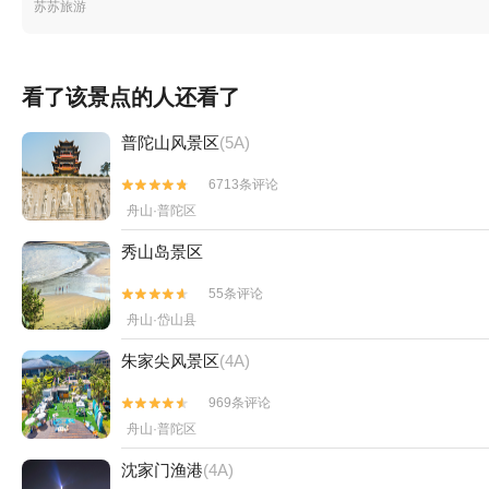
苏苏旅游
看了该景点的人还看了
普陀山风景区
(5A)
6713条评论


舟山·普陀区
秀山岛景区
55条评论


舟山·岱山县
朱家尖风景区
(4A)
969条评论


舟山·普陀区
沈家门渔港
(4A)