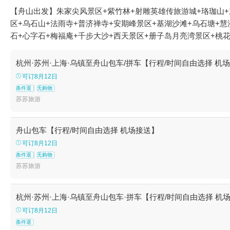
【舟山出发】朱家尖风景区+紫竹林+射雕英雄传旅游城+珞珈山+
区+乌石山+法雨寺+普济禅寺+安期峰景区+基湖沙滩+乌石塘+
石+心字石+梅福庵+千步大沙+西天景区+册子岛月亮湾景区+桃
沙垂钓园+洛迦山+嵊泗渔家乐+多宝塔+桃花寨+普陀山至上海快
城+舟山绿城喜来登酒店自助餐厅+普陀山观音圣境文化体验馆+舟
杭州·苏州·上海·乌镇至舟山包车/拼车【行程/时间自由选择 机
SR20“空中宝马”飞行体验+朱家尖漳州渔村出海捕鱼+传奇庄
可订8月12日
佛顶山索道+海印池+双合石头记皮划艇俱乐部+朱家尖观音法界+
条件退
无购物
山长乔海洋公园+舟山长乔海洋国际旅游度假区+舟山保利开元森泊
苏苏旅游
山长乔鲨鱼湾四季海水浴场+朱家尖白沙码头出海捕鱼+朱家尖海
舟山包车【行程/时间自由选择 机场接送】
可订8月12日
条件退
无购物
苏苏旅游
杭州·苏州·上海·乌镇至舟山包车·拼车【行程/时间自由选择 机
可订8月12日
条件退