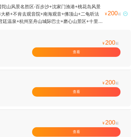
普陀山风景名胜区-百步沙+沈家门渔港+桃花岛风景
200
海大桥+不肯去观音院+南海观音+佛顶山+二龟听法

¥
起
君廷温泉+杭州至舟山城际巴士+磨心山景区+十里金
舟山白沙岛景区+东方绿舟山湾CS基地+岱山3D魔幻
验+东沙+普陀山夜游巴士+舟山本地玩乐+舟山
200
洲码头安康出海捕鱼体验+慈航广场+小梅山+普陀山
¥
起
白沙码头+普陀山图崴山庄+舟山瀛洲民间博物馆+舟
查看
雨林动物公园+海上渔夫·出海捕鱼(朱家尖店)+舟
200
¥
起
查看
200
¥
起
查看