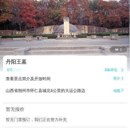


1
丹阳王墓
0条评论

暂无点评
查看景点简介及开放时间
简介


山西省朔州市怀仁县城北4公里的大运公路边
地图
暂无报价
暂无门票预订，我们正在努力补充