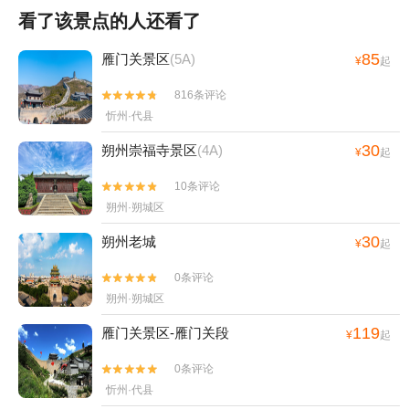
看了该景点的人还看了
85
雁门关景区
(5A)
¥
起
816条评论


忻州·代县
30
朔州崇福寺景区
(4A)
¥
起
10条评论


朔州·朔城区
30
朔州老城
¥
起
0条评论


朔州·朔城区
119
雁门关景区-雁门关段
¥
起
0条评论


忻州·代县