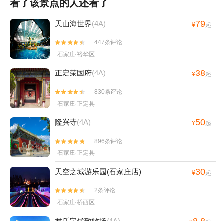
看了该景点的人还看了
79
天山海世界
(4A)
¥
起
447条评论


石家庄·裕华区
38
正定荣国府
(4A)
¥
起
830条评论


石家庄·正定县
50
隆兴寺
(4A)
¥
起
896条评论


石家庄·正定县
30
天空之城游乐园(石家庄店)
¥
起
2条评论


石家庄·桥西区
8.8
君乐宝优致牧场
(4A)