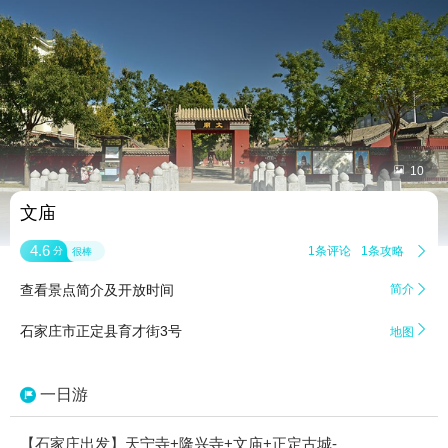


10
文庙
4.6
1条评论
1条攻略

分
很棒
查看景点简介及开放时间
简介


石家庄市正定县育才街3号
地图
一日游
【石家庄出发】天宁寺+隆兴寺+文庙+正定古城-