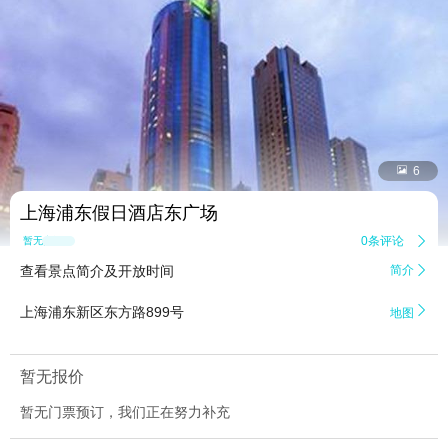


6
上海浦东假日酒店东广场
0条评论

暂无点评
查看景点简介及开放时间
简介


上海浦东新区东方路899号
地图
暂无报价
暂无门票预订，我们正在努力补充