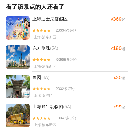
看了该景点的人还看了
369
上海迪士尼度假区
¥
起
23334条评论


上海·浦东新区
190
东方明珠
(5A)
¥
起
33906条评论


上海·浦东新区
30
豫园
(4A)
¥
起
2332条评论


上海·黄浦区
99
上海野生动物园
(5A)
¥
起
18347条评论


上海·浦东新区