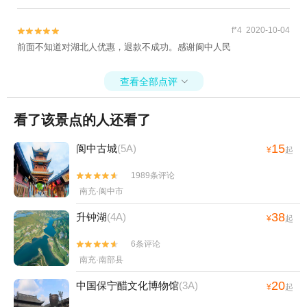
f*4 2020-10-04


前面不知道对湖北人优惠，退款不成功。感谢阆中人民
查看全部点评

看了该景点的人还看了
15
阆中古城
(5A)
¥
起
1989条评论


南充·阆中市
38
升钟湖
(4A)
¥
起
6条评论


南充·南部县
20
中国保宁醋文化博物馆
(3A)
¥
起