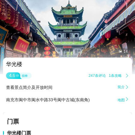


14
华光楼
4.6
247条评论
1条攻略

分
很棒
查看景点简介及开放时间
简介


南充市阆中市阆水中路33号阆中古城(东南角)
地图
门票
华光楼门票