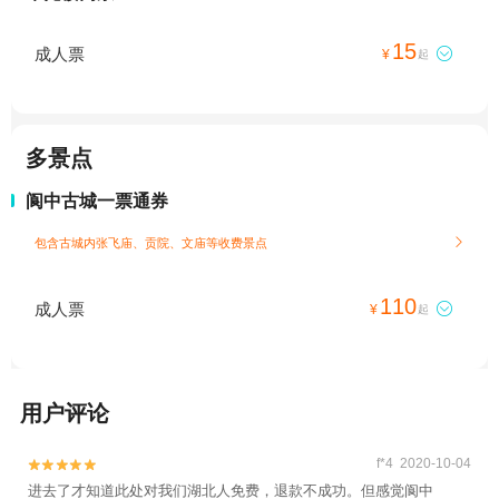
15
成人票

¥
起
多景点
阆中古城一票通券
包含古城内张飞庙、贡院、文庙等收费景点

110
成人票

¥
起
用户评论
f*4 2020-10-04


进去了才知道此处对我们湖北人免费，退款不成功。但感觉阆中