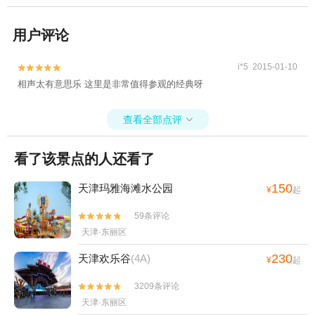
用户评论
i*5 2015-01-10


相声太有意思乐 这里是非常值得参观的经典呀
查看全部点评

看了该景点的人还看了
150
天津玛雅海滩水公园
¥
起
59条评论


天津·东丽区
230
天津欢乐谷
(4A)
¥
起
3209条评论


天津·东丽区