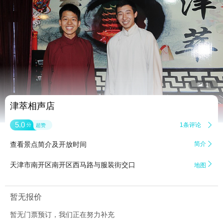


1
津萃相声店
5.0
1条评论

分
超赞
查看景点简介及开放时间
简介


天津市南开区南开区西马路与服装街交口
地图
暂无报价
暂无门票预订，我们正在努力补充