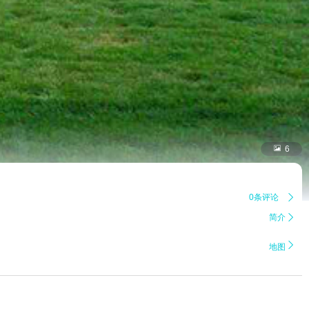

6
0条评论

简介


地图