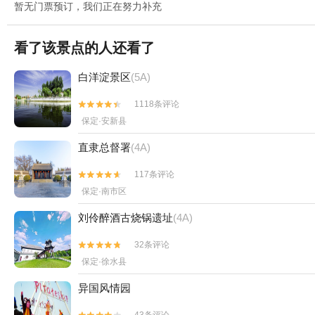
暂无门票预订，我们正在努力补充
看了该景点的人还看了
白洋淀景区
(5A)
1118条评论


保定·安新县
直隶总督署
(4A)
117条评论


保定·南市区
刘伶醉酒古烧锅遗址
(4A)
32条评论


保定·徐水县
异国风情园